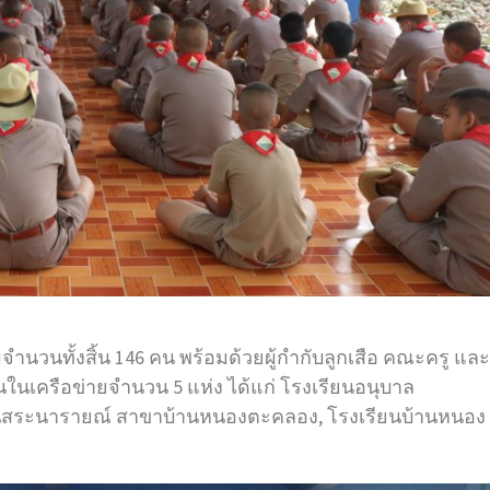
มจำนวนทั้งสิ้น 146 คน พร้อมด้วยผู้กำกับลูกเสือ คณะครู และ
ในเครือข่ายจำนวน 5 แห่ง ได้แก่ โรงเรียนอนุบาล
้านสระนารายณ์ สาขาบ้านหนองตะคลอง, โรงเรียนบ้านหนอง