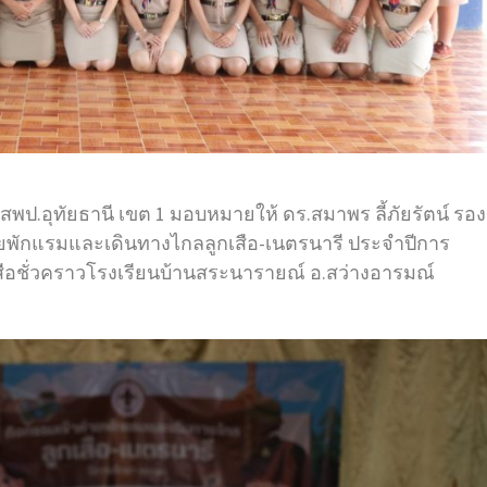
อ.สพป.อุทัยธานี เขต 1 มอบหมายให้ ดร.สมาพร ลี้ภัยรัตน์ รอง
่ายพักแรมและเดินทางไกลลูกเสือ-เนตรนารี ประจำปีการ
สือชั่วคราวโรงเรียนบ้านสระนารายณ์ อ.สว่างอารมณ์