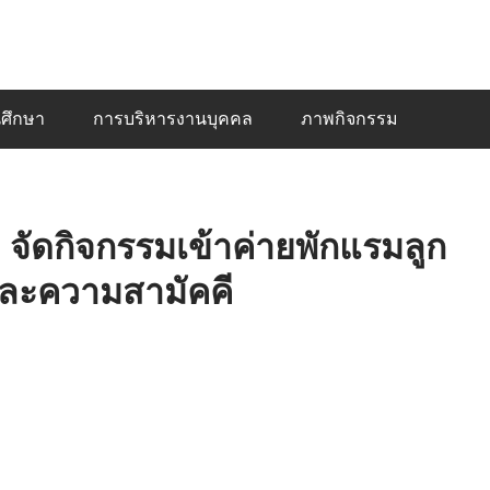
UTT1 GO
ประชาสัมพันธ์ สพป.อุทัยธานี เขต 1
ศึกษา
การบริหารงานบุคคล
ภาพกิจกรรม
 จัดกิจกรรมเข้าค่ายพักแรมลูก
ยและความสามัคคี