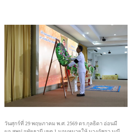
วันศุกร์ที่ 29 พฤษภาคม พ.ศ. 2569 ดร.กุลธิดา อ่อนมี
ผอ.สพป.อุทัยธานี เขต 1 มอบหมายให้ นางอัชรา มณี