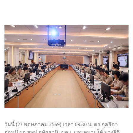
วันนี้ (27 พฤษภาคม 2569) เวลา 09.30 น. ดร.กุลธิดา
อ่อนมี ผอ.สพป.อุทัยธานี เขต 1 มอบหมายให้ นางฐิติ