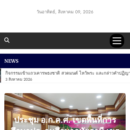
Skip
to
วันอาทิตย์, สิงหาคม 09, 2026
content
UTT1 GO
ประชาสัมพันธ์ สพป.อุทัยธานี เขต 1
NEWS
กิจกรรมเข้าแถวเคารพธงชาติ สวดมนต์ ไหว้พระ และกล่าวคำปฏิญาณ
3 สิงหาคม 2026
ประชุม อ.ก.ค.ศ. เขตพื้นที่การ